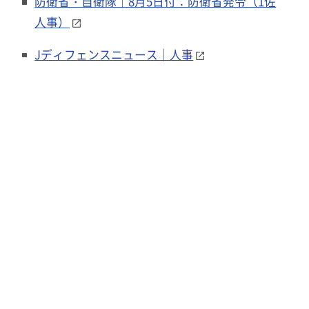
防衛省・自衛隊｜8月5日付：防衛省発令（1佐
人事）
Jディフェンスニュース｜人事