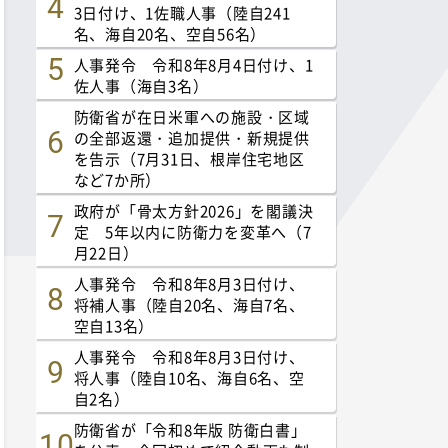
3日付け、1佐職人事（陸自241
名、海自20名、空自56名）
人事発令 令和8年8月4日付け、1
佐人事（海自3名）
防衛省が在日米軍への施設・区域
の全部返還・追加提供・新規提供
を告示（7月31日、根岸住宅地区
など7か所）
政府が「骨太方針2026」を閣議決
定 5年以内に防衛力を変革へ（7
月22日）
人事発令 令和8年8月3日付け、
将補人事（陸自20名、海自7名、
空自13名）
人事発令 令和8年8月3日付け、
将人事（陸自10名、海自6名、空
自2名）
防衛省が「令和8年版 防衛白書」