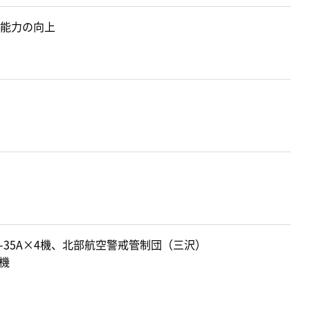
能力の向上
-35A×4機、北部航空警戒管制団（三沢）
1機