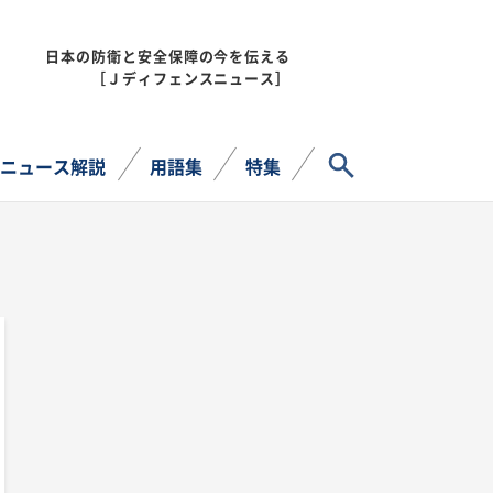
日本の防衛と安全保障の今を伝える
MENU
［Ｊディフェンスニュース］
サイト内検索
ニュース解説
用語集
特集