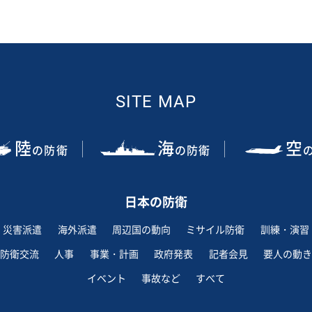
SITE MAP
陸
海
空
の防衛
の防衛
日本の防衛
災害派遣
海外派遣
周辺国の動向
ミサイル防衛
訓練・演習
防衛交流
人事
事業・計画
政府発表
記者会見
要人の動き
イベント
事故など
すべて