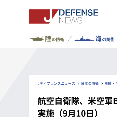
陸
海
の防衛
の防衛
Jディフェンスニュース
日本の防衛
訓練・
航空自衛隊、米空軍B
実施（9月10日）