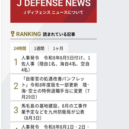
RANKING
読まれている記事
24時間
1週間
1ヶ月
人事発令 令和8年8月5日付け、1
佐人事（陸自1名、海自4名、空自
4名）
「自衛官の処遇改善パンフレッ
ト」令和8年度版を一部更新 陸･
海･空士の特例退職手当に変更（7
月29日）
馬毛島の基地建設、8月の工事作
業予定などを九州防衛局が公表
（8月3日）
人事発令 令和8年8月1日・2日・