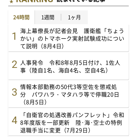
24時間
1週間
1ヶ月
海上幕僚長が記者会見 護衛艦「ちょう
かい」のトマホーク実射試験成功につい
て説明（8月4日）
人事発令 令和8年8月5日付け、1佐人
事（陸自1名、海自4名、空自4名）
情報本部勤務の50代3等空佐を懲戒処
分 パワハラ・マタハラ等で停職20日
（8月5日）
「自衛官の処遇改善パンフレット」令和
8年度版を一部更新 陸･海･空士の特例
退職手当に変更（7月29日）