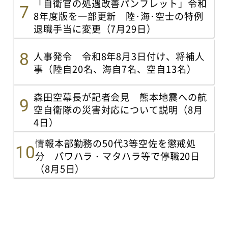
「自衛官の処遇改善パンフレット」令和
8年度版を一部更新 陸･海･空士の特例
退職手当に変更（7月29日）
人事発令 令和8年8月3日付け、将補人
事（陸自20名、海自7名、空自13名）
森田空幕長が記者会見 熊本地震への航
空自衛隊の災害対応について説明（8月
4日）
情報本部勤務の50代3等空佐を懲戒処
分 パワハラ・マタハラ等で停職20日
（8月5日）