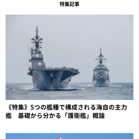
特集記事
《特集》5つの艦種で構成される海自の主力
艦 基礎から分かる「護衛艦」概論