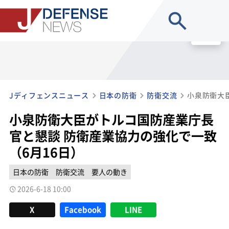
site search
MENU
Jディフェンスニュース
日本の防衛
防衛交流
小泉防衛大臣がトルコ国防産業庁長
官と懇談 防衛産業協力の強化で一致
（6月16日）
日本の防衛
防衛交流
要人の動き
2026-6-18 10:00
X
Facebook
LINE