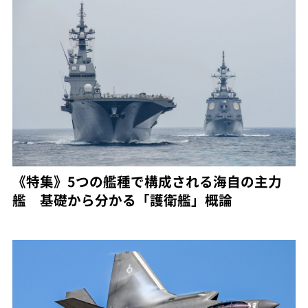
《特集》5つの艦種で構成される海自の主力
艦 基礎から分かる「護衛艦」概論