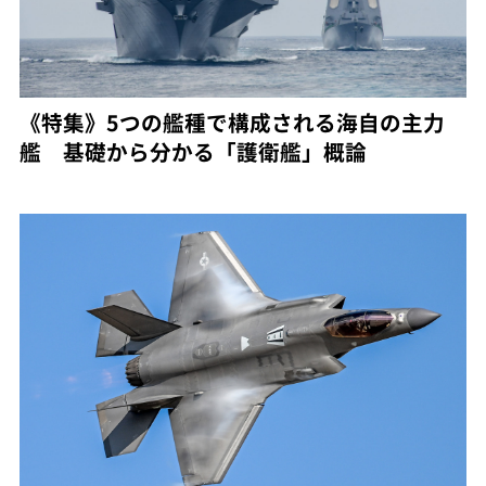
《特集》5つの艦種で構成される海自の主力
艦 基礎から分かる「護衛艦」概論