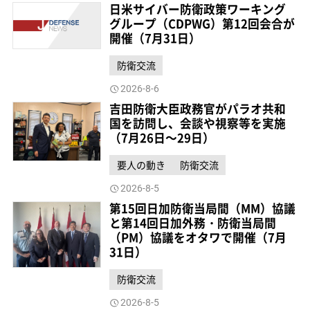
日米サイバー防衛政策ワーキング
グループ（CDPWG）第12回会合が
開催（7月31日）
防衛交流
2026-8-6
吉田防衛大臣政務官がパラオ共和
国を訪問し、会談や視察等を実施
（7月26日～29日）
要人の動き
防衛交流
2026-8-5
第15回日加防衛当局間（MM）協議
と第14回日加外務・防衛当局間
（PM）協議をオタワで開催（7月
31日）
防衛交流
2026-8-5