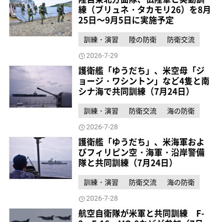
練（ブリュネ・タカモリ26）を8月
25日～9月5日に実施予定
訓練・演習
陸の防衛
防衛交流
2026-7-29
護衛艦「ゆうだち」、米空母「ジ
ョージ・ワシントン」など4隻と南
シナ海で共同訓練（7月24日）
訓練・演習
防衛交流
海の防衛
2026-7-28
護衛艦「ゆうだち」、米海軍およ
びフィリピン空・海軍・沿岸警備
隊と共同訓練（7月24日）
訓練・演習
防衛交流
海の防衛
2026-7-28
航空自衛隊が米軍と共同訓練 F-