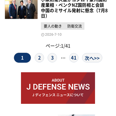
産業相・ペンクNZ国防相と会談
中国のミサイル発射に懸念（7月8
日）
要人の動き
防衛交流
2026-7-10
ページ:1/41
1
2
3
41
…
次へ>>