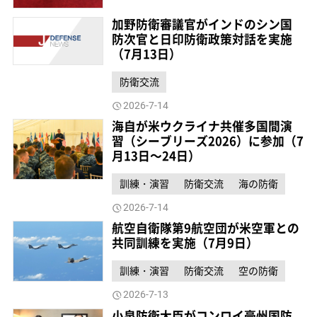
加野防衛審議官がインドのシン国
防次官と日印防衛政策対話を実施
（7月13日）
防衛交流
2026-7-14
海自が米ウクライナ共催多国間演
習（シーブリーズ2026）に参加（7
月13日～24日）
訓練・演習
防衛交流
海の防衛
2026-7-14
航空自衛隊第9航空団が米空軍との
共同訓練を実施（7月9日）
訓練・演習
防衛交流
空の防衛
2026-7-13
小泉防衛大臣がコンロイ豪州国防