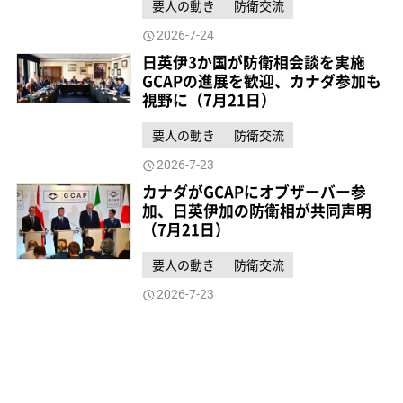
要人の動き
防衛交流
2026-7-24
日英伊3か国が防衛相会談を実施
GCAPの進展を歓迎、カナダ参加も
視野に（7月21日）
要人の動き
防衛交流
2026-7-23
カナダがGCAPにオブザーバー参
加、日英伊加の防衛相が共同声明
（7月21日）
要人の動き
防衛交流
2026-7-23