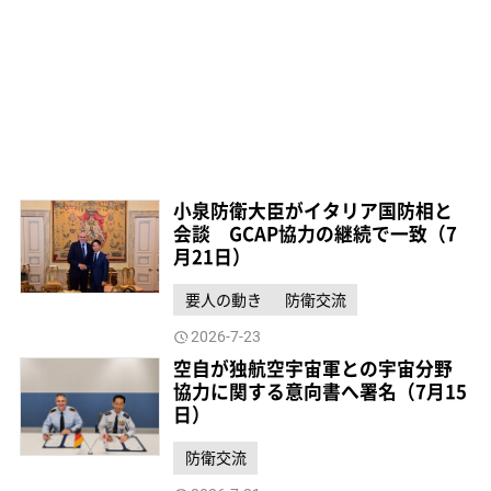
小泉防衛大臣がイタリア国防相と
会談 GCAP協力の継続で一致（7
月21日）
要人の動き
防衛交流
2026-7-23
空自が独航空宇宙軍との宇宙分野
協力に関する意向書へ署名（7月15
日）
防衛交流