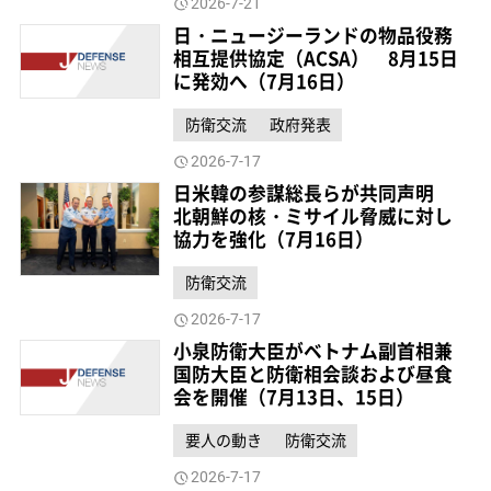
2026-7-21
日・ニュージーランドの物品役務
相互提供協定（ACSA） 8月15日
に発効へ（7月16日）
防衛交流
政府発表
2026-7-17
日米韓の参謀総長らが共同声明
北朝鮮の核・ミサイル脅威に対し
協力を強化（7月16日）
防衛交流
2026-7-17
小泉防衛大臣がベトナム副首相兼
国防大臣と防衛相会談および昼食
会を開催（7月13日、15日）
要人の動き
防衛交流
2026-7-17