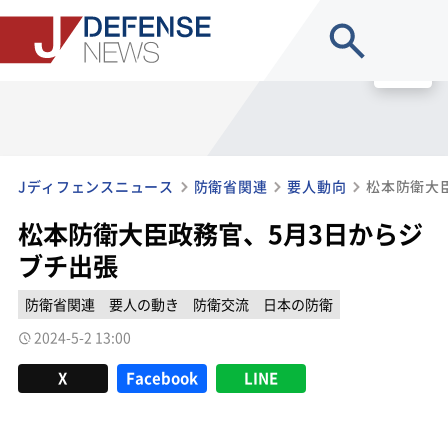
site search
MENU
Jディフェンスニュース
防衛省関連
要人動向
松本防衛大
松本防衛大臣政務官、5月3日からジ
ブチ出張
防衛省関連
要人の動き
防衛交流
日本の防衛
2024-5-2 13:00
X
Facebook
LINE