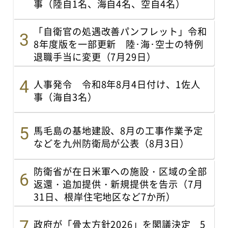
事（陸自1名、海自4名、空自4名）
「自衛官の処遇改善パンフレット」令和
8年度版を一部更新 陸･海･空士の特例
退職手当に変更（7月29日）
人事発令 令和8年8月4日付け、1佐人
事（海自3名）
馬毛島の基地建設、8月の工事作業予定
などを九州防衛局が公表（8月3日）
防衛省が在日米軍への施設・区域の全部
返還・追加提供・新規提供を告示（7月
31日、根岸住宅地区など7か所）
政府が「骨太方針2026」を閣議決定 5