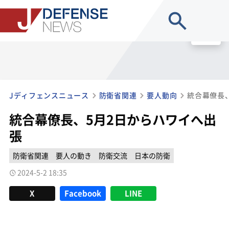
site search
MENU
Jディフェンスニュース
防衛省関連
要人動向
統合幕僚長
統合幕僚長、5月2日からハワイへ出
張
防衛省関連
要人の動き
防衛交流
日本の防衛
2024-5-2 18:35
X
Facebook
LINE