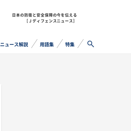
日本の防衛と安全保障の今を伝える
MENU
［Ｊディフェンスニュース］
サイト内検索
ニュース解説
用語集
特集