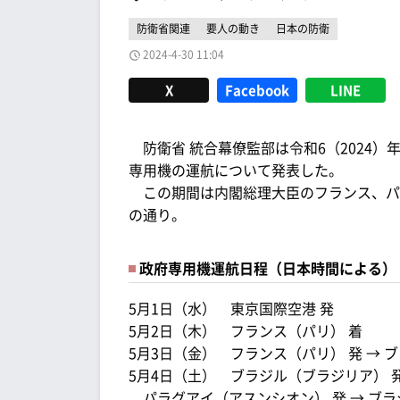
防衛省関連
要人の動き
日本の防衛
2024-4-30 11:04
X
Facebook
LINE
防衛省 統合幕僚監部は令和6（2024）年
専用機の運航について発表した。
この期間は内閣総理大臣のフランス、パ
の通り。
政府専用機運航日程（日本時間による）
5月1日（水） 東京国際空港 発
5月2日（木） フランス（パリ） 着
5月3日（金） フランス（パリ） 発 → 
5月4日（土） ブラジル（ブラジリア） 発
パラグアイ（アスンシオン） 発 → ブラ