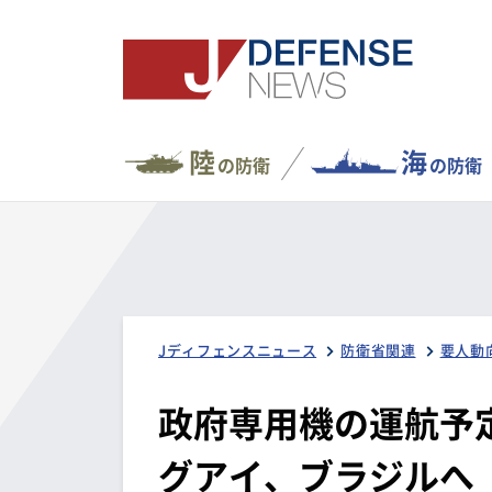
陸
海
の防衛
の防衛
Jディフェンスニュース
防衛省関連
要人動
政府専用機の運航予
グアイ、ブラジルへ