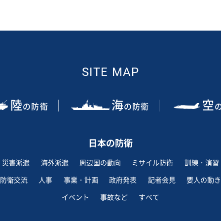
SITE MAP
陸
海
空
の防衛
の防衛
日本の防衛
災害派遣
海外派遣
周辺国の動向
ミサイル防衛
訓練・演習
防衛交流
人事
事業・計画
政府発表
記者会見
要人の動き
イベント
事故など
すべて