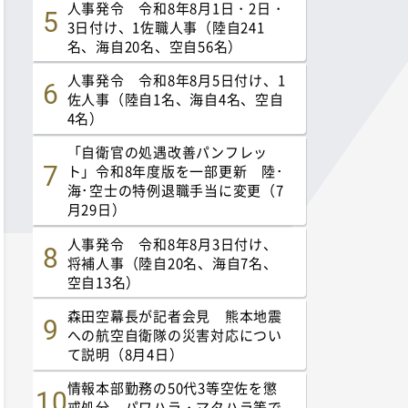
人事発令 令和8年8月1日・2日・
3日付け、1佐職人事（陸自241
名、海自20名、空自56名）
人事発令 令和8年8月5日付け、1
佐人事（陸自1名、海自4名、空自
4名）
「自衛官の処遇改善パンフレッ
ト」令和8年度版を一部更新 陸･
海･空士の特例退職手当に変更（7
月29日）
人事発令 令和8年8月3日付け、
将補人事（陸自20名、海自7名、
空自13名）
森田空幕長が記者会見 熊本地震
への航空自衛隊の災害対応につい
て説明（8月4日）
情報本部勤務の50代3等空佐を懲
戒処分 パワハラ・マタハラ等で