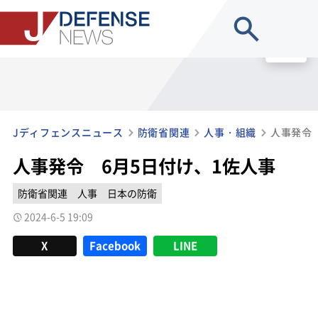
site search
MENU
Jディフェンスニュース
防衛省関連
人事・組織
人事発令
人事発令 6月5日付け、1佐人事
防衛省関連
人事
日本の防衛
2024-6-5 19:09
X
Facebook
LINE