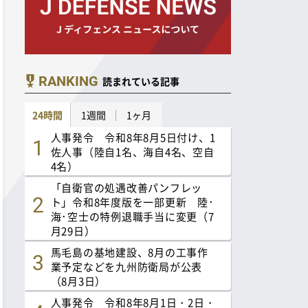
RANKING
読まれている記事
24時間
1週間
1ヶ月
人事発令 令和8年8月5日付け、1
佐人事（陸自1名、海自4名、空自
4名）
「自衛官の処遇改善パンフレッ
ト」令和8年度版を一部更新 陸･
海･空士の特例退職手当に変更（7
月29日）
馬毛島の基地建設、8月の工事作
業予定などを九州防衛局が公表
（8月3日）
人事発令 令和8年8月1日・2日・