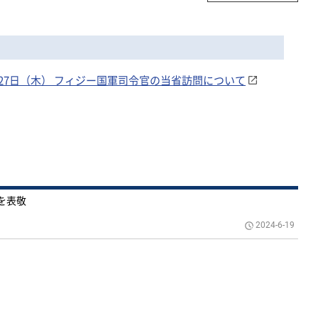
27日（木） フィジー国軍司令官の当省訪問について
を表敬
2024-6-19