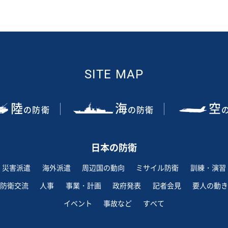
SITE MAP
陸
海
空
の防衛
の防衛
日本の防衛
災害派遣
海外派遣
周辺国の動向
ミサイル防衛
訓練・演習
防衛交流
人事
事業・計画
政府発表
記者会見
要人の動き
イベント
事故など
すべて