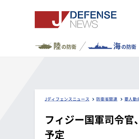
陸
海
の防衛
の防衛
Jディフェンスニュース
防衛省関連
要人動
フィジー国軍司令官、
予定