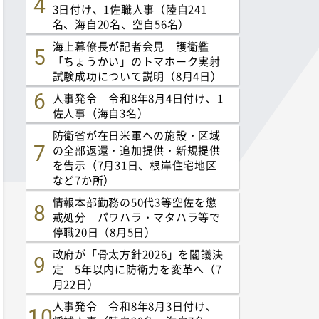
3日付け、1佐職人事（陸自241
名、海自20名、空自56名）
海上幕僚長が記者会見 護衛艦
「ちょうかい」のトマホーク実射
試験成功について説明（8月4日）
人事発令 令和8年8月4日付け、1
佐人事（海自3名）
防衛省が在日米軍への施設・区域
の全部返還・追加提供・新規提供
を告示（7月31日、根岸住宅地区
など7か所）
情報本部勤務の50代3等空佐を懲
戒処分 パワハラ・マタハラ等で
停職20日（8月5日）
政府が「骨太方針2026」を閣議決
定 5年以内に防衛力を変革へ（7
月22日）
人事発令 令和8年8月3日付け、