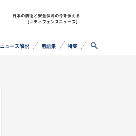
日本の防衛と安全保障の今を伝える
MENU
［Ｊディフェンスニュース］
サイト内検索
ニュース解説
用語集
特集