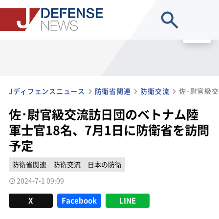
site search
MENU
Jディフェンスニュース
防衛省関連
防衛交流
佐･尉官級交流訪日団のベトナム陸
軍士官18名、7月1日に防衛省を訪問
予定
防衛省関連
防衛交流
日本の防衛
2024-7-1 09:09
X
Facebook
LINE