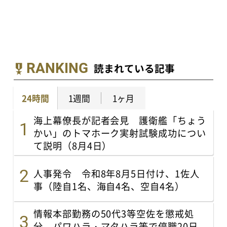
RANKING
読まれている記事
24時間
1週間
1ヶ月
海上幕僚長が記者会見 護衛艦「ちょう
かい」のトマホーク実射試験成功につい
て説明（8月4日）
人事発令 令和8年8月5日付け、1佐人
事（陸自1名、海自4名、空自4名）
情報本部勤務の50代3等空佐を懲戒処
分 パワハラ・マタハラ等で停職20日