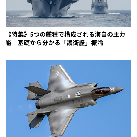
《特集》5つの艦種で構成される海自の主力
艦 基礎から分かる「護衛艦」概論