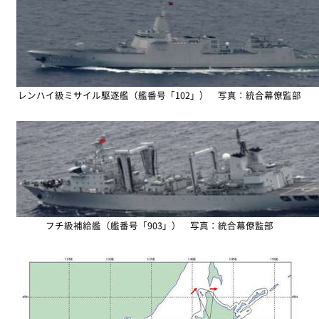
レンハイ級ミサイル駆逐艦（艦番号「102」） 写真：統合幕僚監部
フチ級補給艦（艦番号「903」） 写真：統合幕僚監部