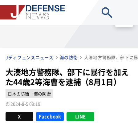
site search
MENU
Jディフェンスニュース
海の防衛
大湊地方警務隊、部下に暴行を加え
た44歳2等海曹を逮捕（8月1日）
日本の防衛
海の防衛
2024-8-5 09:19
X
Facebook
LINE