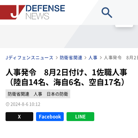
site search
MENU
Jディフェンスニュース
防衛省関連
人事
人事発令 8月2日付け、1佐職人事
（陸自14名、海自6名、空自17名）
防衛省関連
人事
日本の防衛
2024-8-6 10:12
X
Facebook
LINE