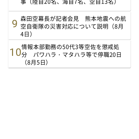
事（陸自20名、海自7名、空自13名）
森田空幕長が記者会見 熊本地震への航
空自衛隊の災害対応について説明（8月
4日）
情報本部勤務の50代3等空佐を懲戒処
分 パワハラ・マタハラ等で停職20日
（8月5日）