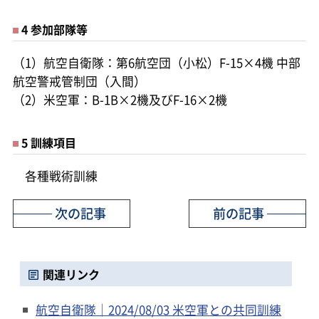
4 参加部隊等
（1）航空自衛隊：第6航空団（小松）F-15×4機 中部
航空警戒管制団（入間）
（2）米空軍：B-1B×2機及びF-16×2機
5 訓練項目
各種戦術訓練
次の記事
前の記事
関連リンク
航空自衛隊｜2024/08/03 米空軍との共同訓練