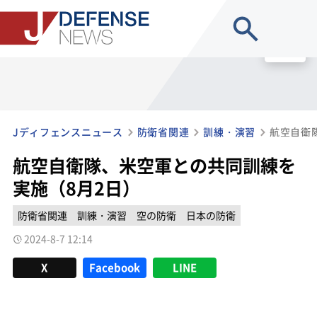
site search
MENU
Jディフェンスニュース
防衛省関連
訓練・演習
航空自衛
航空自衛隊、米空軍との共同訓練を
実施（8月2日）
防衛省関連
訓練・演習
空の防衛
日本の防衛
2024-8-7 12:14
X
Facebook
LINE