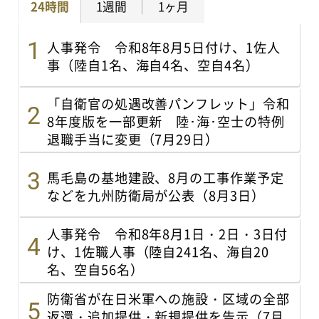
24時間
1週間
1ヶ月
人事発令 令和8年8月5日付け、1佐人
事（陸自1名、海自4名、空自4名）
「自衛官の処遇改善パンフレット」令和
8年度版を一部更新 陸･海･空士の特例
退職手当に変更（7月29日）
馬毛島の基地建設、8月の工事作業予定
などを九州防衛局が公表（8月3日）
人事発令 令和8年8月1日・2日・3日付
け、1佐職人事（陸自241名、海自20
名、空自56名）
防衛省が在日米軍への施設・区域の全部
返還・追加提供・新規提供を告示（7月