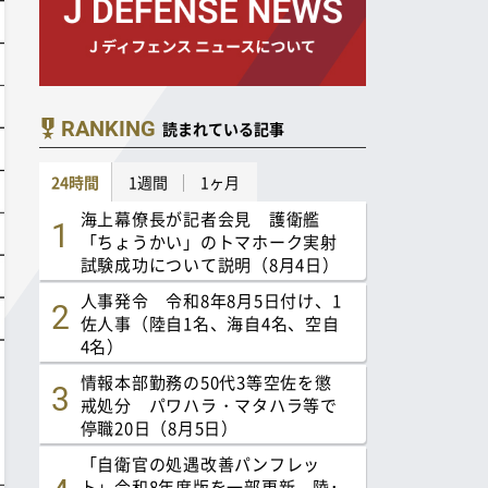
RANKING
読まれている記事
24時間
1週間
1ヶ月
海上幕僚長が記者会見 護衛艦
「ちょうかい」のトマホーク実射
試験成功について説明（8月4日）
人事発令 令和8年8月5日付け、1
佐人事（陸自1名、海自4名、空自
4名）
情報本部勤務の50代3等空佐を懲
戒処分 パワハラ・マタハラ等で
停職20日（8月5日）
「自衛官の処遇改善パンフレッ
ト」令和8年度版を一部更新 陸･