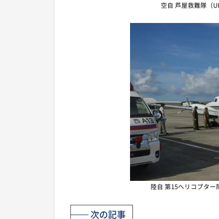
空自 芦屋救難隊（U
陸自 第15ヘリコプター
次の記事