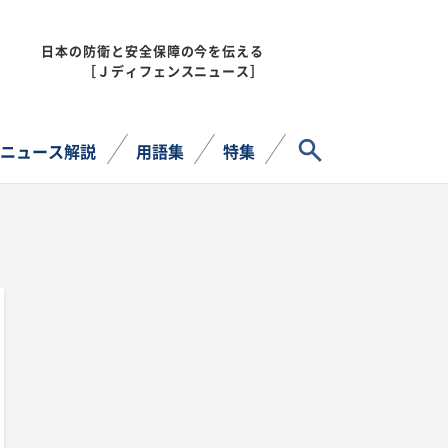
日本の防衛と安全保障の今を伝える
MENU
［Ｊディフェンスニュース］
サイト内検索
ニュース解説
用語集
特集