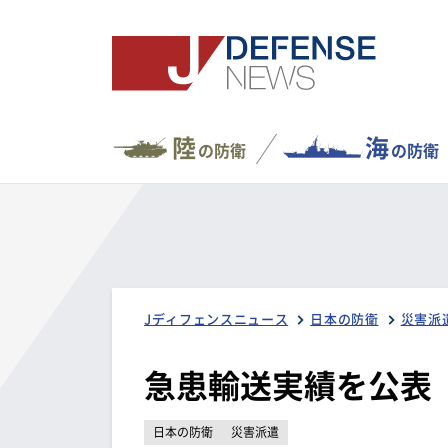
陸
海
の防衛
の防衛
Jディフェンスニュース
日本の防衛
災害派
急患輸送実績を公表
日本の防衛
災害派遣