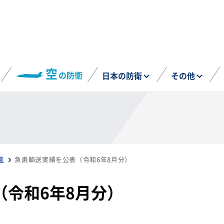
空
の防衛
日本の防衛
その他
遣
急患輸送実績を公表（令和6年8月分）
（令和6年8月分）