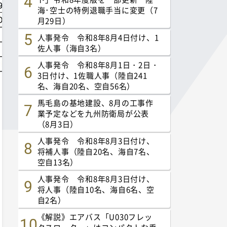
海･空士の特例退職手当に変更（7
月29日）
人事発令 令和8年8月4日付け、1
佐人事（海自3名）
人事発令 令和8年8月1日・2日・
3日付け、1佐職人事（陸自241
名、海自20名、空自56名）
馬毛島の基地建設、8月の工事作
業予定などを九州防衛局が公表
（8月3日）
人事発令 令和8年8月3日付け、
将補人事（陸自20名、海自7名、
空自13名）
人事発令 令和8年8月3日付け、
将人事（陸自10名、海自6名、空
自2名）
《解説》エアバス「U030フレッ