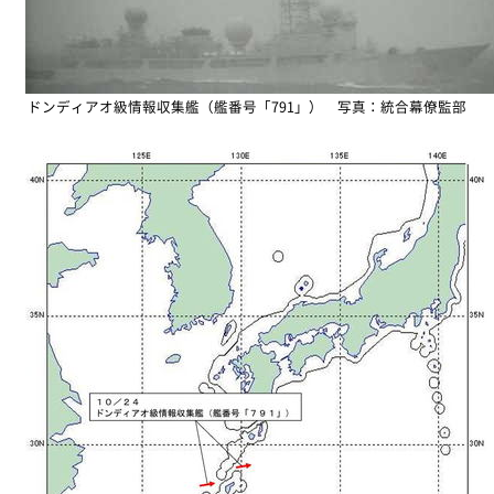
ドンディアオ級情報収集艦（艦番号「791」） 写真：統合幕僚監部