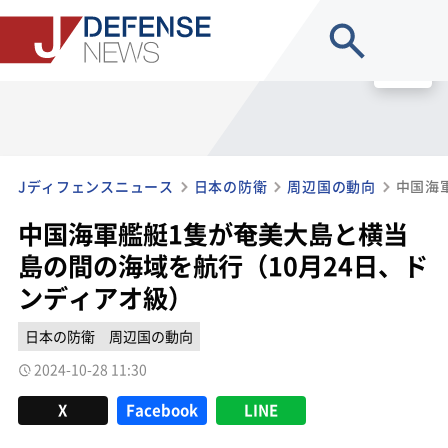
site search
MENU
Jディフェンスニュース
日本の防衛
周辺国の動向
中国海軍艦艇1隻が奄美大島と横当
島の間の海域を航行（10月24日、ド
ンディアオ級）
日本の防衛
周辺国の動向
2024-10-28 11:30
X
Facebook
LINE