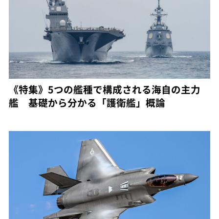
《特集》5つの艦種で構成される海自の主力
艦 基礎から分かる「護衛艦」概論