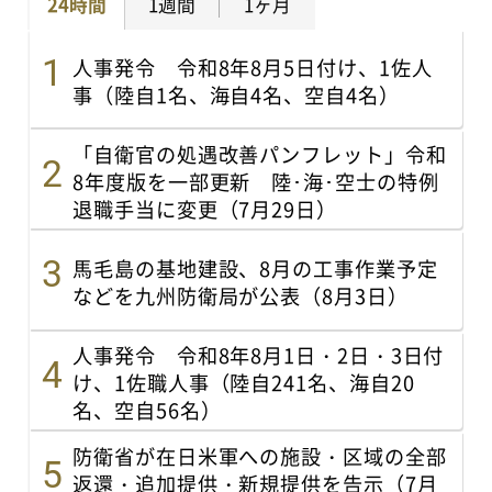
24時間
1週間
1ヶ月
人事発令 令和8年8月5日付け、1佐人
事（陸自1名、海自4名、空自4名）
「自衛官の処遇改善パンフレット」令和
8年度版を一部更新 陸･海･空士の特例
退職手当に変更（7月29日）
馬毛島の基地建設、8月の工事作業予定
などを九州防衛局が公表（8月3日）
人事発令 令和8年8月1日・2日・3日付
け、1佐職人事（陸自241名、海自20
名、空自56名）
防衛省が在日米軍への施設・区域の全部
返還・追加提供・新規提供を告示（7月