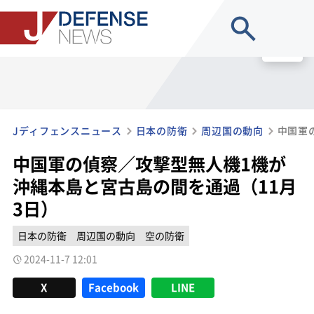
site search
MENU
Jディフェンスニュース
日本の防衛
周辺国の動向
中国軍の偵察／攻撃型無人機1機が
沖縄本島と宮古島の間を通過（11月
3日）
日本の防衛
周辺国の動向
空の防衛
2024-11-7 12:01
X
Facebook
LINE