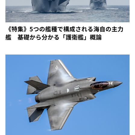
《特集》5つの艦種で構成される海自の主力
艦 基礎から分かる「護衛艦」概論