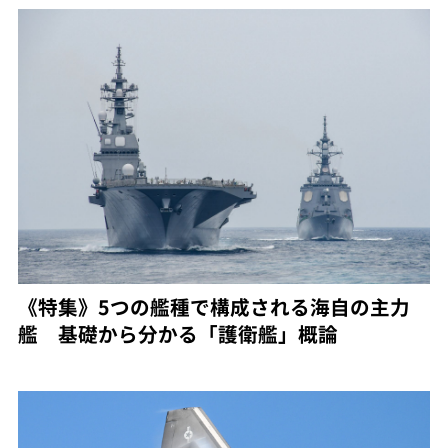
《特集》5つの艦種で構成される海自の主力
艦 基礎から分かる「護衛艦」概論