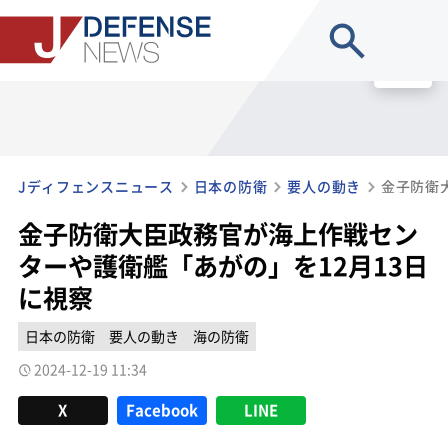
site search
MENU
Jディフェンスニュース
日本の防衛
要人の動き
金子防衛大臣政務官が海上作戦セン
ターや護衛艦「あがの」を12月13日
に視察
日本の防衛
要人の動き
海の防衛
2024-12-19 11:34
X
Facebook
LINE