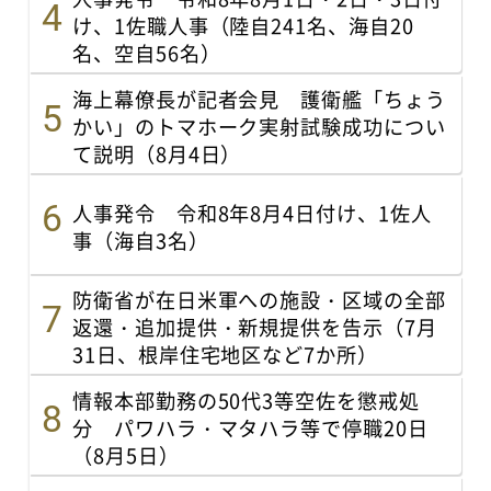
け、1佐職人事（陸自241名、海自20
名、空自56名）
海上幕僚長が記者会見 護衛艦「ちょう
かい」のトマホーク実射試験成功につい
て説明（8月4日）
人事発令 令和8年8月4日付け、1佐人
事（海自3名）
防衛省が在日米軍への施設・区域の全部
返還・追加提供・新規提供を告示（7月
31日、根岸住宅地区など7か所）
情報本部勤務の50代3等空佐を懲戒処
分 パワハラ・マタハラ等で停職20日
（8月5日）