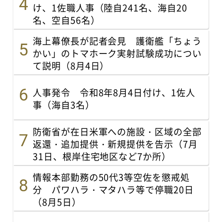
け、1佐職人事（陸自241名、海自20
名、空自56名）
海上幕僚長が記者会見 護衛艦「ちょう
かい」のトマホーク実射試験成功につい
て説明（8月4日）
人事発令 令和8年8月4日付け、1佐人
事（海自3名）
防衛省が在日米軍への施設・区域の全部
返還・追加提供・新規提供を告示（7月
31日、根岸住宅地区など7か所）
情報本部勤務の50代3等空佐を懲戒処
分 パワハラ・マタハラ等で停職20日
（8月5日）