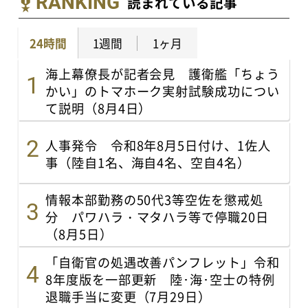
RANKING
読まれている記事
24時間
1週間
1ヶ月
海上幕僚長が記者会見 護衛艦「ちょう
かい」のトマホーク実射試験成功につい
て説明（8月4日）
人事発令 令和8年8月5日付け、1佐人
事（陸自1名、海自4名、空自4名）
情報本部勤務の50代3等空佐を懲戒処
分 パワハラ・マタハラ等で停職20日
（8月5日）
「自衛官の処遇改善パンフレット」令和
8年度版を一部更新 陸･海･空士の特例
退職手当に変更（7月29日）