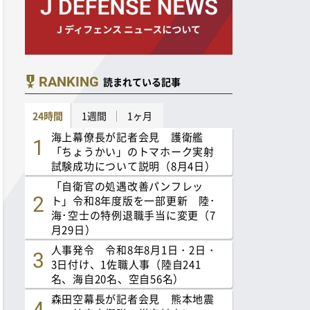
RANKING
読まれている記事
24時間
1週間
1ヶ月
海上幕僚長が記者会見 護衛艦
「ちょうかい」のトマホーク実射
試験成功について説明（8月4日）
「自衛官の処遇改善パンフレッ
ト」令和8年度版を一部更新 陸･
海･空士の特例退職手当に変更（7
月29日）
人事発令 令和8年8月1日・2日・
3日付け、1佐職人事（陸自241
名、海自20名、空自56名）
森田空幕長が記者会見 熊本地震