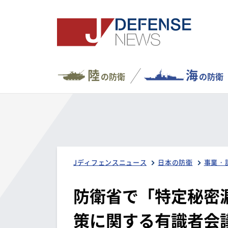
陸
海
の防衛
の防衛
Jディフェンスニュース
日本の防衛
事業・
防衛省で「特定秘密
策に関する有識者会議