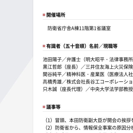
開催場所
防衛省庁舎A棟11階第1省議室
有識者（五十音順）名前／現職等
池田陽子／弁護士（明大昭平・法律事務所
黒江哲郎（座長）／三井住友海上火災保険
関谷純平／精神科医・産業医（医療法人社
髙橋秀雄／株式会社長谷工コーポレーショ
只木誠（座長代理）／中央大学法学部教授
議事等
（1）冒頭、本田防衛副大臣が開会の挨拶
（2）防衛省から、情報保全事案の原因分