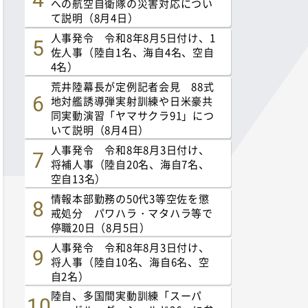
への航空自衛隊の災害対応につい
て説明（8月4日）
人事発令 令和8年8月5日付け、1
佐人事（陸自1名、海自4名、空自
4名）
荒井陸幕長が定例記者会見 88式
地対艦誘導弾実射訓練や日米豪共
同実動演習「ヤマサクラ91」につ
いて説明（8月4日）
人事発令 令和8年8月3日付け、
将補人事（陸自20名、海自7名、
空自13名）
情報本部勤務の50代3等空佐を懲
戒処分 パワハラ・マタハラ等で
停職20日（8月5日）
人事発令 令和8年8月3日付け、
将人事（陸自10名、海自6名、空
自2名）
陸自、多国間実動訓練「スーパ