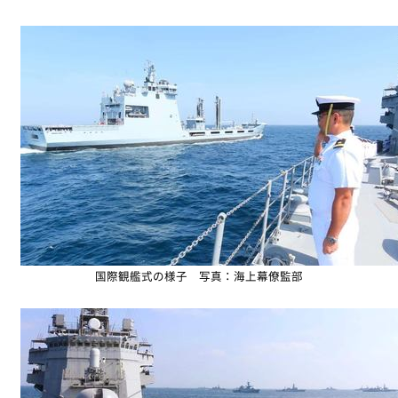
国際観艦式の様子 写真：海上幕僚監部