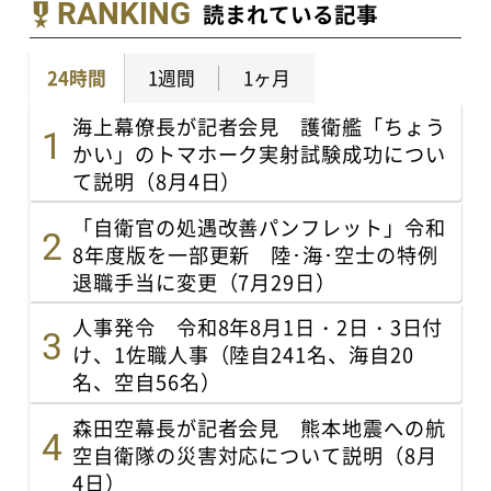
RANKING
読まれている記事
24時間
1週間
1ヶ月
海上幕僚長が記者会見 護衛艦「ちょう
かい」のトマホーク実射試験成功につい
て説明（8月4日）
「自衛官の処遇改善パンフレット」令和
8年度版を一部更新 陸･海･空士の特例
退職手当に変更（7月29日）
人事発令 令和8年8月1日・2日・3日付
け、1佐職人事（陸自241名、海自20
名、空自56名）
森田空幕長が記者会見 熊本地震への航
空自衛隊の災害対応について説明（8月
4日）