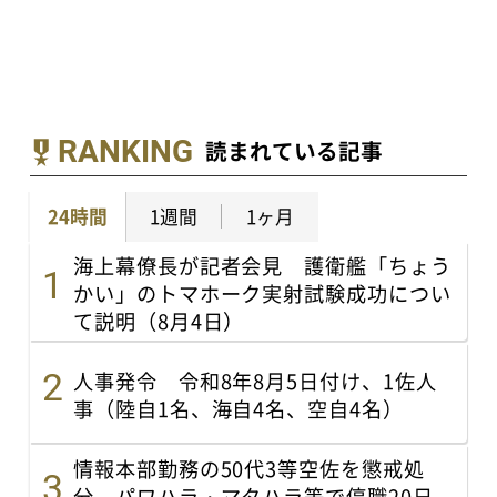
RANKING
読まれている記事
24時間
1週間
1ヶ月
海上幕僚長が記者会見 護衛艦「ちょう
かい」のトマホーク実射試験成功につい
て説明（8月4日）
人事発令 令和8年8月5日付け、1佐人
事（陸自1名、海自4名、空自4名）
情報本部勤務の50代3等空佐を懲戒処
分 パワハラ・マタハラ等で停職20日