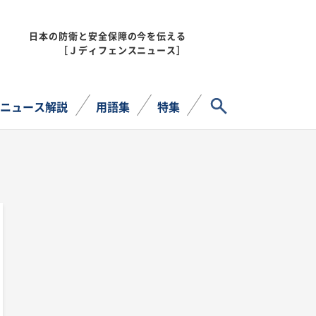
日本の防衛と安全保障の今を伝える
MENU
［Ｊディフェンスニュース］
サイト内検索
ニュース解説
用語集
特集