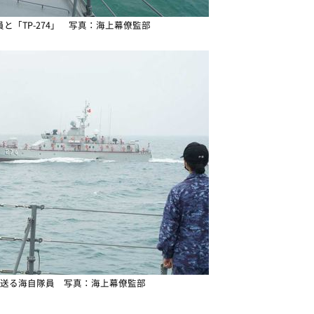
と「TP-274」 写真：海上幕僚監部
」を見送る海自隊員 写真：海上幕僚監部