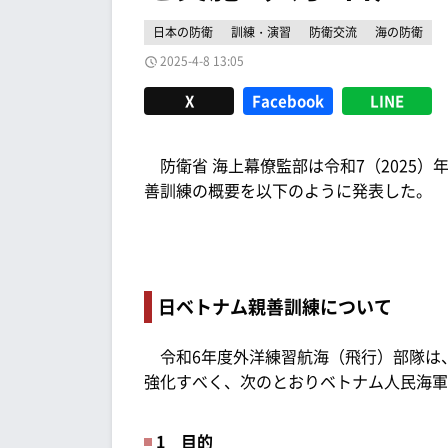
日本の防衛
訓練・演習
防衛交流
海の防衛
2025-4-8 13:05
X
Facebook
LINE
防衛省 海上幕僚監部は令和7（2025）
善訓練の概要を以下のように発表した。
日ベトナム親善訓練について
令和6年度外洋練習航海（飛行）部隊は
強化すべく、次のとおりベトナム人民海軍
1 目的