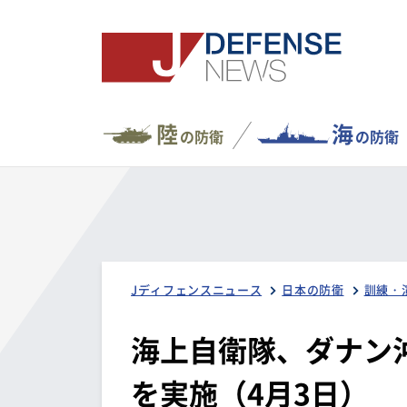
陸
海
の防衛
の防衛
Jディフェンスニュース
日本の防衛
訓練・
海上自衛隊、ダナン
を実施（4月3日）