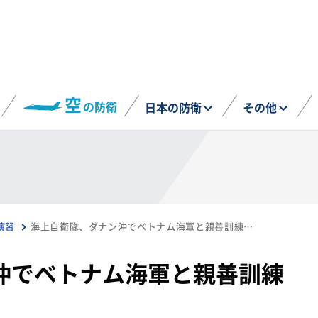
空
の防衛
日本の防衛
その他
演習
海上自衛隊、ダナン沖でベトナム海軍と親善訓練を実施（4月3日）
沖でベトナム海軍と親善訓練