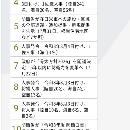
3日付け、1佐職人事（陸自241
名、海自20名、空自56名）
防衛省が在日米軍への施設・区域
の全部返還・追加提供・新規提供
を告示（7月31日、根岸住宅地区
など7か所）
人事発令 令和8年8月4日付け、1
佐人事（海自3名）
政府が「骨太方針2026」を閣議決
定 5年以内に防衛力を変革へ（7
月22日）
人事発令 令和8年8月3日付け、
将補人事（陸自20名、海自7名、
空自13名）
人事発令 令和8年8月3日付け、
将人事（陸自10名、海自6名、空
自2名）
防衛省が「令和8年版 防衛白書」