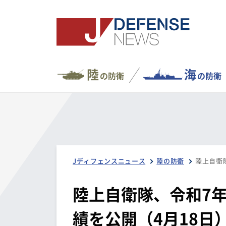
陸
海
の防衛
の防衛
Jディフェンスニュース
陸の防衛
陸上自衛隊、令和7
績を公開（4月18日