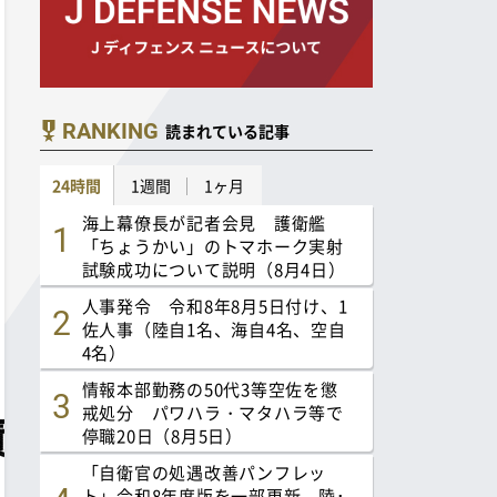
RANKING
読まれている記事
24時間
1週間
1ヶ月
海上幕僚長が記者会見 護衛艦
「ちょうかい」のトマホーク実射
試験成功について説明（8月4日）
人事発令 令和8年8月5日付け、1
佐人事（陸自1名、海自4名、空自
4名）
情報本部勤務の50代3等空佐を懲
戒処分 パワハラ・マタハラ等で
停職20日（8月5日）
「自衛官の処遇改善パンフレッ
ト」令和8年度版を一部更新 陸･