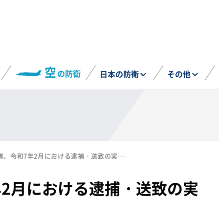
空
の防衛
日本の防衛
その他
陸上自衛隊、令和7年2月における逮捕・送致の実績を公開（4月18日）
年2月における逮捕・送致の実
）