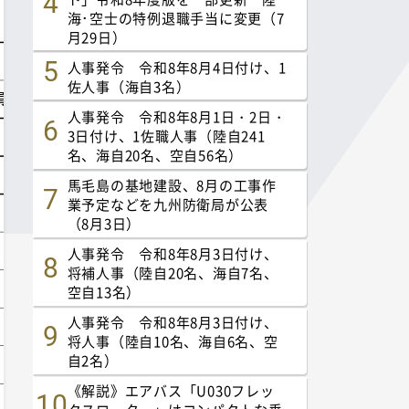
海･空士の特例退職手当に変更（7
月29日）
人事発令 令和8年8月4日付け、1
佐人事（海自3名）
人事発令 令和8年8月1日・2日・
3日付け、1佐職人事（陸自241
名、海自20名、空自56名）
馬毛島の基地建設、8月の工事作
業予定などを九州防衛局が公表
（8月3日）
人事発令 令和8年8月3日付け、
将補人事（陸自20名、海自7名、
空自13名）
人事発令 令和8年8月3日付け、
将人事（陸自10名、海自6名、空
自2名）
《解説》エアバス「U030フレッ