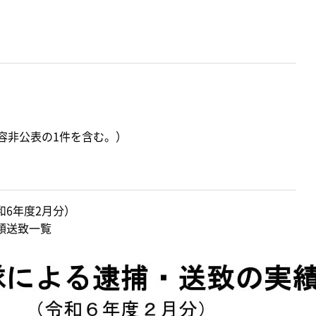
容非公表の1件を含む。）
和6年度2月分）
類送致一覧