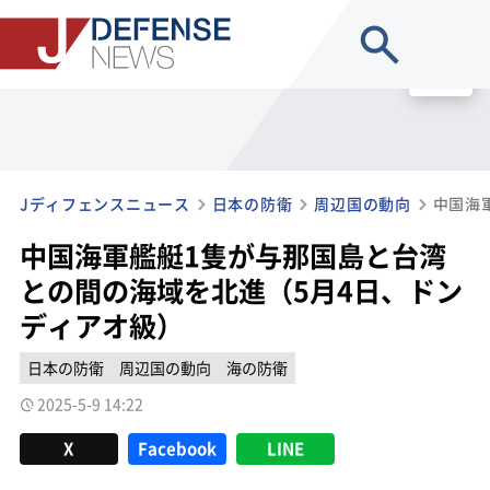
site search
MENU
Jディフェンスニュース
日本の防衛
周辺国の動向
中国海軍艦艇1隻が与那国島と台湾
との間の海域を北進（5月4日、ドン
ディアオ級）
日本の防衛
周辺国の動向
海の防衛
2025-5-9 14:22
X
Facebook
LINE