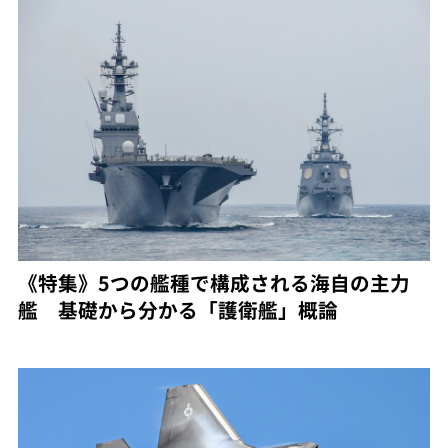
《特集》5つの艦種で構成される海自の主力
艦 基礎から分かる「護衛艦」概論