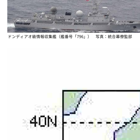
ドンディアオ級情報収集艦（艦番号「796」） 写真：統合幕僚監部