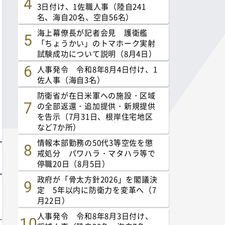
3日付け、1佐職人事（陸自241
名、海自20名、空自56名）
海上幕僚長が記者会見 護衛艦
「ちょうかい」のトマホーク実射
試験成功について説明（8月4日）
人事発令 令和8年8月4日付け、1
佐人事（海自3名）
防衛省が在日米軍への施設・区域
の全部返還・追加提供・新規提供
を告示（7月31日、根岸住宅地区
など7か所）
情報本部勤務の50代3等空佐を懲
戒処分 パワハラ・マタハラ等で
停職20日（8月5日）
政府が「骨太方針2026」を閣議決
定 5年以内に防衛力を変革へ（7
月22日）
人事発令 令和8年8月3日付け、