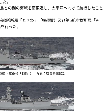
した。
島との間の海域を南東進し、太平洋へ向けて航行したこと
給隊所属「ときわ」（横須賀）及び第5航空群所属「P-
集を行った。
逐艦（艦番号「158」） 写真：統合幕僚監部