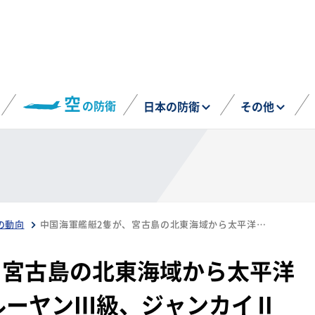
空
の防衛
日本の防衛
その他
の動向
中国海軍艦艇2隻が、宮古島の北東海域から太平洋へ航行（5月29日、ルーヤンⅢ級、ジャンカイⅡ級）
、宮古島の北東海域から太平洋
ルーヤンⅢ級、ジャンカイⅡ