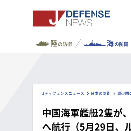
陸
海
の防衛
の防衛
Jディフェンスニュース
日本の防衛
周辺国
中国海軍艦艇2隻が
へ航行（5月29日、