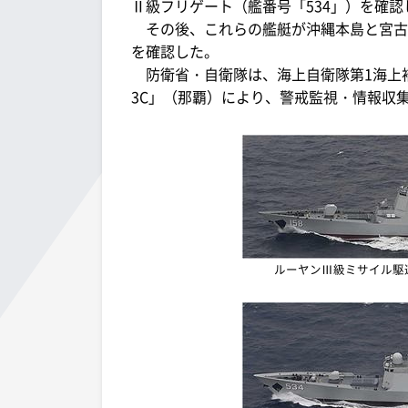
Ⅱ級フリゲート（艦番号「534」）を確認
その後、これらの艦艇が沖縄本島と宮古
を確認した。
防衛省・自衛隊は、海上自衛隊第1海上補
3C」（那覇）により、警戒監視・情報収
ルーヤンⅢ級ミサイル駆