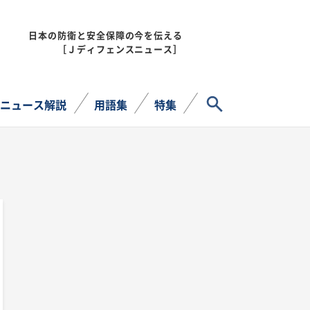
日本の防衛と安全保障の今を伝える
MENU
［Ｊディフェンスニュース］
サイト内検索
ニュース解説
用語集
特集