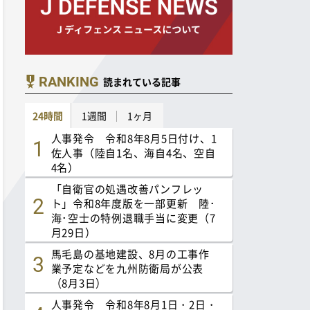
RANKING
読まれている記事
24時間
1週間
1ヶ月
人事発令 令和8年8月5日付け、1
佐人事（陸自1名、海自4名、空自
4名）
「自衛官の処遇改善パンフレッ
ト」令和8年度版を一部更新 陸･
海･空士の特例退職手当に変更（7
月29日）
馬毛島の基地建設、8月の工事作
業予定などを九州防衛局が公表
（8月3日）
人事発令 令和8年8月1日・2日・