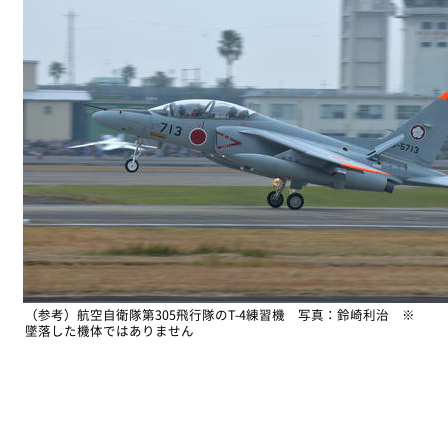
（参考）航空自衛隊第305飛行隊のT-4練習機 写真：鈴崎利治 ※
墜落した機体ではありません