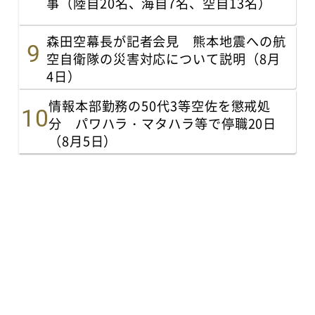
事（陸自20名、海自7名、空自13名）
森田空幕長が記者会見 熊本地震への航
空自衛隊の災害対応について説明（8月
4日）
情報本部勤務の50代3等空佐を懲戒処
分 パワハラ・マタハラ等で停職20日
（8月5日）