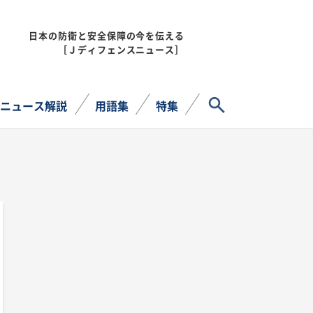
日本の防衛と安全保障の今を伝える
MENU
［Ｊディフェンスニュース］
サイト内検索
ニュース解説
用語集
特集