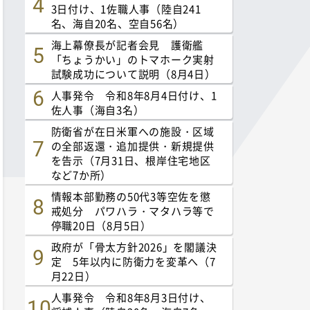
3日付け、1佐職人事（陸自241
名、海自20名、空自56名）
海上幕僚長が記者会見 護衛艦
「ちょうかい」のトマホーク実射
試験成功について説明（8月4日）
人事発令 令和8年8月4日付け、1
佐人事（海自3名）
防衛省が在日米軍への施設・区域
の全部返還・追加提供・新規提供
を告示（7月31日、根岸住宅地区
など7か所）
情報本部勤務の50代3等空佐を懲
戒処分 パワハラ・マタハラ等で
停職20日（8月5日）
政府が「骨太方針2026」を閣議決
定 5年以内に防衛力を変革へ（7
月22日）
人事発令 令和8年8月3日付け、