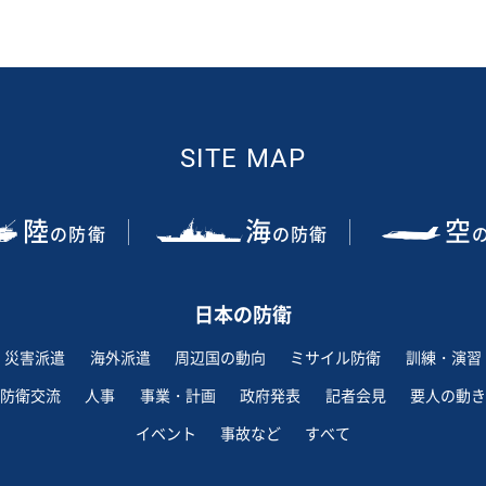
SITE MAP
陸
海
空
の防衛
の防衛
日本の防衛
災害派遣
海外派遣
周辺国の動向
ミサイル防衛
訓練・演習
防衛交流
人事
事業・計画
政府発表
記者会見
要人の動き
イベント
事故など
すべて