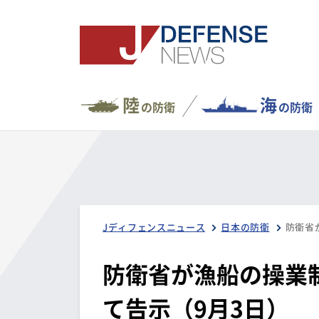
陸
海
の防衛
の防衛
Jディフェンスニュース
日本の防衛
防衛省が漁船の操業
て告示（9月3日）