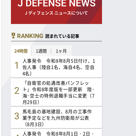
RANKING
読まれている記事
24時間
1週間
1ヶ月
人事発令 令和8年8月5日付け、1
佐人事（陸自1名、海自4名、空自
4名）
「自衛官の処遇改善パンフレッ
ト」令和8年度版を一部更新 陸･
海･空士の特例退職手当に変更（7
月29日）
馬毛島の基地建設、8月の工事作
業予定などを九州防衛局が公表
（8月3日）
人事発令 令和8年8月1日・2日・