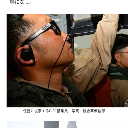
特になし。
任務に従事するP-3C搭乗員 写真：統合幕僚監部