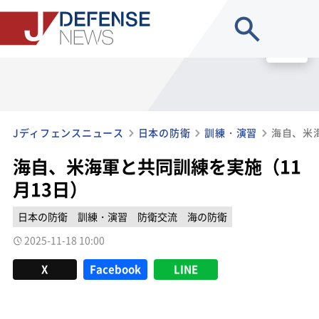
site search
MENU
Jディフェンスニュース
日本の防衛
訓練・演習
海自、米
海自、米海軍と共同訓練を実施（11
月13日）
日本の防衛
訓練・演習
防衛交流
海の防衛
2025-11-18 10:00
X
Facebook
LINE