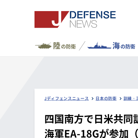
陸
海
の防衛
の防衛
Jディフェンスニュース
日本の防衛
訓練・
四国南方で日米共同
海軍EA-18Gが参加（