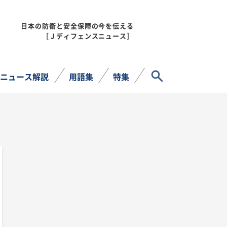
日本の防衛と安全保障の今を伝える
MENU
［Ｊディフェンスニュース］
サイト内検索
ニュース解説
用語集
特集