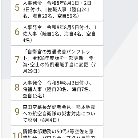
人事発令 令和8年8月1日・2日・
3日付け、1佐職人事（陸自241
名、海自20名、空自56名）
人事発令 令和8年8月5日付け、1
佐人事（陸自1名、海自4名、空自
4名）
「自衛官の処遇改善パンフレッ
ト」令和8年度版を一部更新 陸･
海･空士の特例退職手当に変更（7
月29日）
人事発令 令和8年8月3日付け、
将補人事（陸自20名、海自7名、
空自13名）
森田空幕長が記者会見 熊本地震
への航空自衛隊の災害対応につい
て説明（8月4日）
情報本部勤務の50代3等空佐を懲
戒処分 パワハラ・マタハラ等で