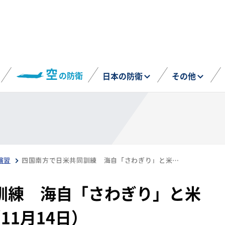
空
の防衛
日本の防衛
その他
演習
四国南方で日米共同訓練 海自「さわぎり」と米海軍EA-18Gが参加（11月14日）
訓練 海自「さわぎり」と米
11月14日）