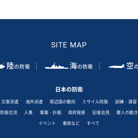
SITE MAP
陸
海
空
の防衛
の防衛
日本の防衛
災害派遣
海外派遣
周辺国の動向
ミサイル防衛
訓練・演習
防衛交流
人事
事業・計画
政府発表
記者会見
要人の動き
イベント
事故など
すべて