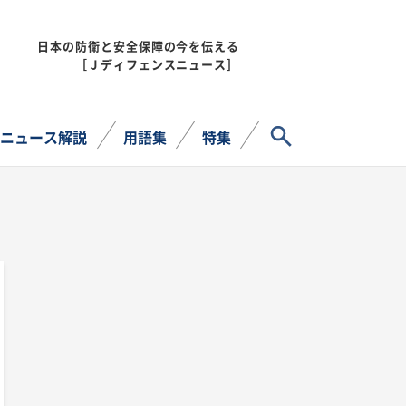
日本の防衛と安全保障の今を伝える
MENU
［Ｊディフェンスニュース］
サイト内検索
ニュース解説
用語集
特集