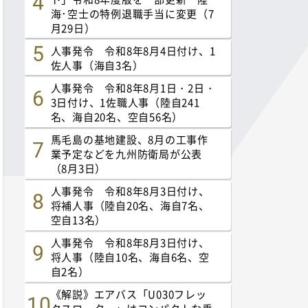
海･空士の特例退職手当に変更（7
月29日）
人事発令 令和8年8月4日付け、1
佐人事（海自3名）
人事発令 令和8年8月1日・2日・
3日付け、1佐職人事（陸自241
名、海自20名、空自56名）
馬毛島の基地建設、8月の工事作
業予定などを九州防衛局が公表
（8月3日）
人事発令 令和8年8月3日付け、
将補人事（陸自20名、海自7名、
空自13名）
人事発令 令和8年8月3日付け、
将人事（陸自10名、海自6名、空
自2名）
《解説》エアバス「U030フレッ