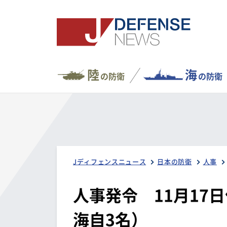
陸
海
の防衛
の防衛
Jディフェンスニュース
日本の防衛
人事
人事発令 11月17
海自3名）