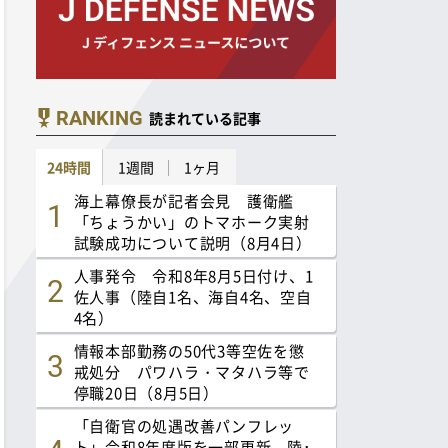
RANKING
読まれている記事
24時間
1週間
1ヶ月
海上幕僚長が記者会見 護衛艦
「ちょうかい」のトマホーク実射
試験成功について説明（8月4日）
人事発令 令和8年8月5日付け、1
佐人事（陸自1名、海自4名、空自
4名）
情報本部勤務の50代3等空佐を懲
戒処分 パワハラ・マタハラ等で
停職20日（8月5日）
「自衛官の処遇改善パンフレッ
ト」令和8年度版を一部更新 陸･