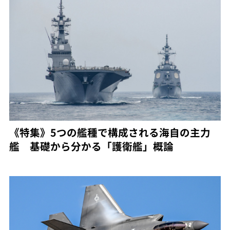
《特集》5つの艦種で構成される海自の主力
艦 基礎から分かる「護衛艦」概論