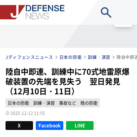
site search
MENU
Jディフェンスニュース
日本の防衛
訓練・演習
陸自中即連、訓練中に70式地雷原爆
破装置の先端を見失う 翌日発見
（12月10日・11日）
日本の防衛
訓練・演習
事故など
陸の防衛
2025-12-12 11:55
X
Facebook
LINE