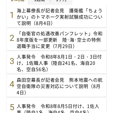
海上幕僚長が記者会見 護衛艦「ちょう
かい」のトマホーク実射試験成功につい
て説明（8月4日）
「自衛官の処遇改善パンフレット」令和
8年度版を一部更新 陸･海･空士の特例
退職手当に変更（7月29日）
人事発令 令和8年8月1日・2日・3日付
け、1佐職人事（陸自241名、海自20
名、空自56名）
森田空幕長が記者会見 熊本地震への航
空自衛隊の災害対応について説明（8月
4日）
人事発令 令和8年8月5日付け、1佐人
事（陸自1名、海自4名、空自4名）