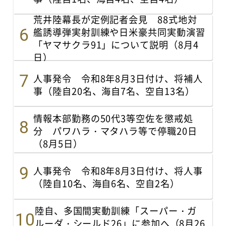
荒井陸幕長が定例記者会見 88式地対
艦誘導弾実射訓練や日米豪共同実動演習
「ヤマサクラ91」について説明（8月4
日）
人事発令 令和8年8月3日付け、将補人
事（陸自20名、海自7名、空自13名）
情報本部勤務の50代3等空佐を懲戒処
分 パワハラ・マタハラ等で停職20日
（8月5日）
人事発令 令和8年8月3日付け、将人事
（陸自10名、海自6名、空自2名）
陸自、多国間実動訓練「スーパー・ガ
ルーダ・シールド26」に参加へ（8月26