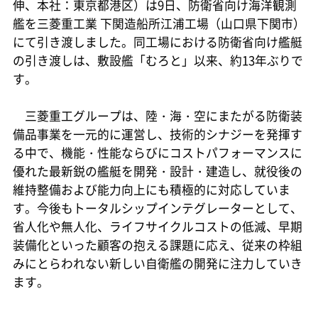
伸、本社：東京都港区）は9日、防衛省向け海洋観測
艦を三菱重工業 下関造船所江浦工場（山口県下関市）
にて引き渡しました。同工場における防衛省向け艦艇
の引き渡しは、敷設艦「むろと」以来、約13年ぶりで
す。
三菱重工グループは、陸・海・空にまたがる防衛装
備品事業を一元的に運営し、技術的シナジーを発揮す
る中で、機能・性能ならびにコストパフォーマンスに
優れた最新鋭の艦艇を開発・設計・建造し、就役後の
維持整備および能力向上にも積極的に対応していま
す。今後もトータルシップインテグレーターとして、
省人化や無人化、ライフサイクルコストの低減、早期
装備化といった顧客の抱える課題に応え、従来の枠組
みにとらわれない新しい自衛艦の開発に注力していき
ます。