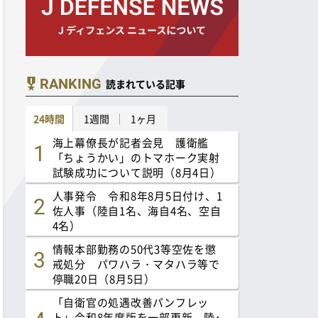
RANKING
読まれている記事
24時間
1週間
1ヶ月
海上幕僚長が記者会見 護衛艦
「ちょうかい」のトマホーク実射
試験成功について説明（8月4日）
人事発令 令和8年8月5日付け、1
佐人事（陸自1名、海自4名、空自
4名）
情報本部勤務の50代3等空佐を懲
戒処分 パワハラ・マタハラ等で
停職20日（8月5日）
「自衛官の処遇改善パンフレッ
ト」令和8年度版を一部更新 陸･