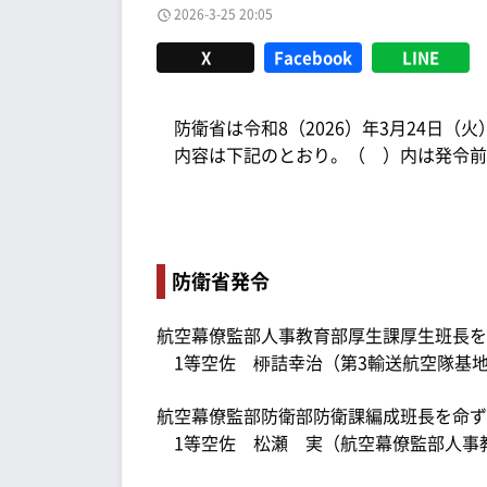
2026-3-25 20:05
X
Facebook
LINE
防衛省は令和8（2026）年3月24日（火
内容は下記のとおり。（ ）内は発令前
防衛省発令
航空幕僚監部人事教育部厚生課厚生班長を
1等空佐 桺詰幸治（第3輸送航空隊基
航空幕僚監部防衛部防衛課編成班長を命ず
1等空佐 松瀬 実（航空幕僚監部人事