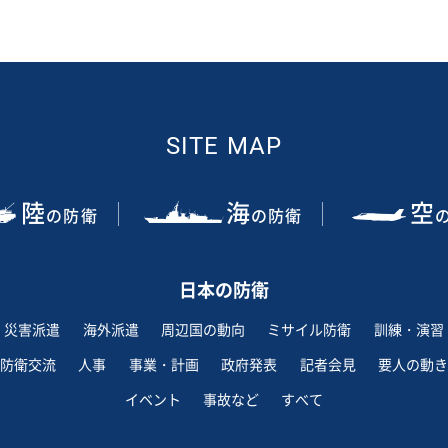
SITE MAP
陸
海
空
の防衛
の防衛
日本の防衛
災害派遣
海外派遣
周辺国の動向
ミサイル防衛
訓練・演習
防衛交流
人事
事業・計画
政府発表
記者会見
要人の動き
イベント
事故など
すべて