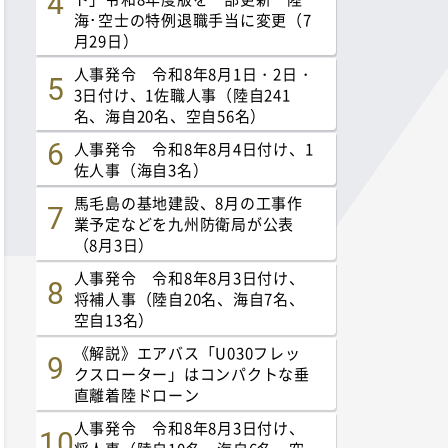
海･空士の特例退職手当に変更（7
月29日）
人事発令 令和8年8月1日・2日・
3日付け、1佐職人事（陸自241
名、海自20名、空自56名）
人事発令 令和8年8月4日付け、1
佐人事（海自3名）
馬毛島の基地建設、8月の工事作
業予定などを九州防衛局が公表
（8月3日）
人事発令 令和8年8月3日付け、
将補人事（陸自20名、海自7名、
空自13名）
《解説》エアバス「U030フレッ
クスローター」はコンパクトな垂
直離着陸ドローン
人事発令 令和8年8月3日付け、