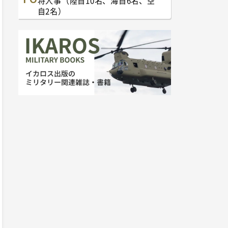
将人事（陸自10名、海自6名、空
自2名）