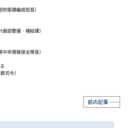
部防衛課編成班長）
計画部整備・補給課）
隊中央情報保全隊長）
る
務群司令）
前の記事