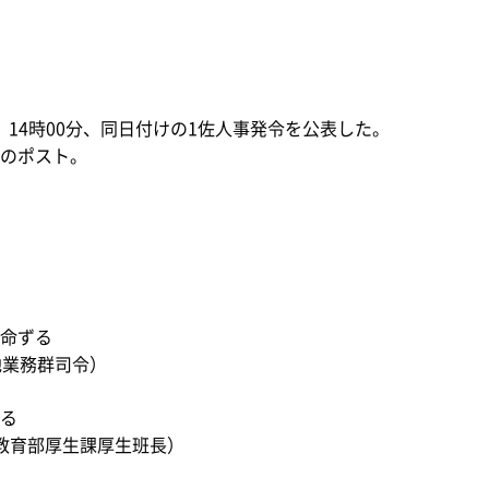
）14時00分、同日付けの1佐人事発令を公表した。
のポスト。
命ずる
地業務群司令）
る
教育部厚生課厚生班長）