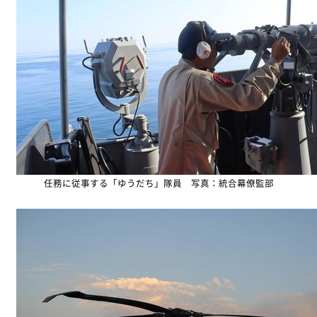
任務に従事する「ゆうだち」隊員 写真：統合幕僚監部