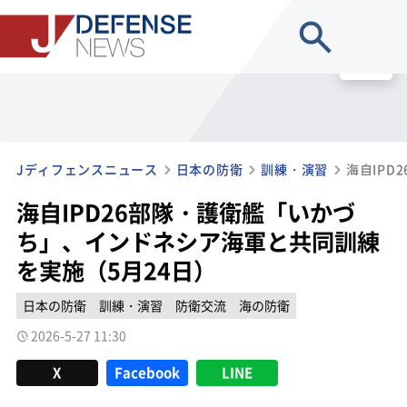
site search
MENU
Jディフェンスニュース
日本の防衛
訓練・演習
海自IPD26部隊・護衛艦「いかづ
ち」、インドネシア海軍と共同訓練
を実施（5月24日）
日本の防衛
訓練・演習
防衛交流
海の防衛
2026-5-27 11:30
X
Facebook
LINE