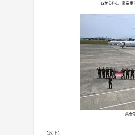
右からP-1、豪空軍
集合
（以上）