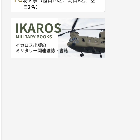
将人事（陸自10名、海自6名、空
自2名）