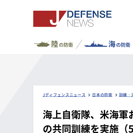
陸
海
の防衛
の防衛
Jディフェンスニュース
日本の防衛
訓練・
海上自衛隊、米海軍
の共同訓練を実施（5