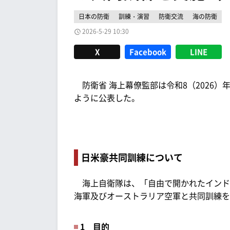
日本の防衛
訓練・演習
防衛交流
海の防衛
2026-5-29 10:30
X
Facebook
LINE
防衛省 海上幕僚監部は令和8（2026）年
ように公表した。
日米豪共同訓練について
海上自衛隊は、「自由で開かれたインド
海軍及びオーストラリア空軍と共同訓練を
1 目的