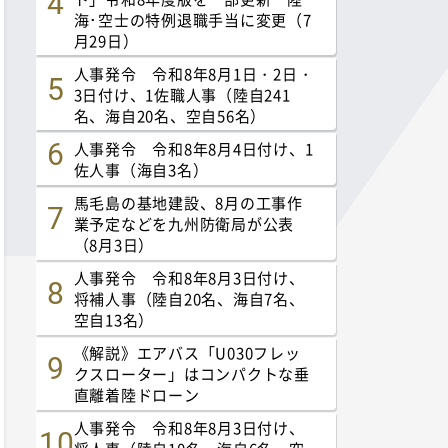
海･空士の特例退職手当に変更（7
月29日）
人事発令 令和8年8月1日・2日・
3日付け、1佐職人事（陸自241
名、海自20名、空自56名）
人事発令 令和8年8月4日付け、1
佐人事（海自3名）
馬毛島の基地建設、8月の工事作
業予定などを九州防衛局が公表
（8月3日）
人事発令 令和8年8月3日付け、
将補人事（陸自20名、海自7名、
空自13名）
《解説》エアバス「U030フレッ
クスローター」はコンパクトな垂
直離着陸ドローン
人事発令 令和8年8月3日付け、