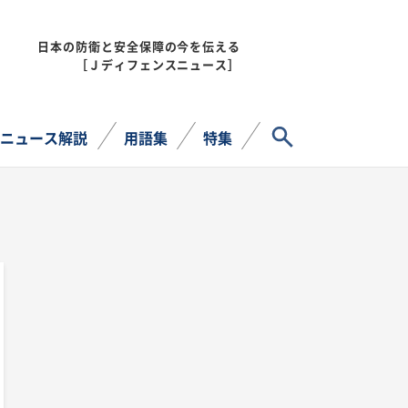
日本の防衛と安全保障の今を伝える
MENU
［Ｊディフェンスニュース］
サイト内検索
ニュース解説
用語集
特集