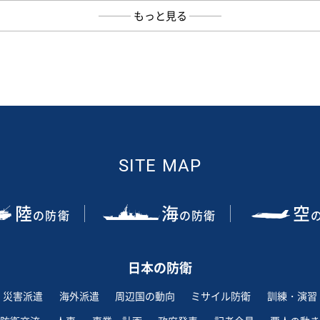
もっと見る
SITE MAP
陸
海
空
の防衛
の防衛
日本の防衛
災害派遣
海外派遣
周辺国の動向
ミサイル防衛
訓練・演習