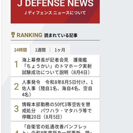
RANKING
読まれている記事
24時間
1週間
1ヶ月
海上幕僚長が記者会見 護衛艦
「ちょうかい」のトマホーク実射
試験成功について説明（8月4日）
人事発令 令和8年8月5日付け、1
佐人事（陸自1名、海自4名、空自
4名）
情報本部勤務の50代3等空佐を懲
戒処分 パワハラ・マタハラ等で
停職20日（8月5日）
「自衛官の処遇改善パンフレッ
ト」令和8年度版を一部更新 陸･