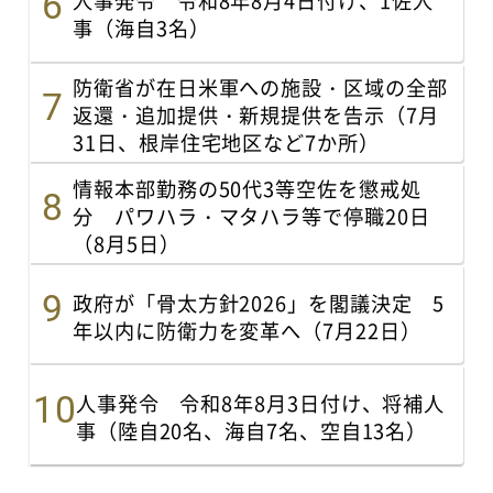
事（海自3名）
防衛省が在日米軍への施設・区域の全部
返還・追加提供・新規提供を告示（7月
31日、根岸住宅地区など7か所）
情報本部勤務の50代3等空佐を懲戒処
分 パワハラ・マタハラ等で停職20日
（8月5日）
政府が「骨太方針2026」を閣議決定 5
年以内に防衛力を変革へ（7月22日）
人事発令 令和8年8月3日付け、将補人
事（陸自20名、海自7名、空自13名）