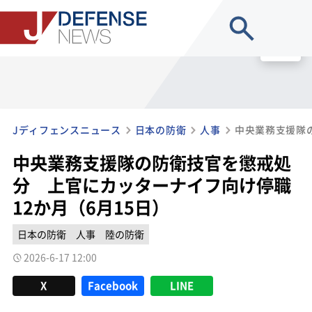
site search
MENU
Jディフェンスニュース
日本の防衛
人事
中央業務支援隊の防衛技官を懲戒処
分 上官にカッターナイフ向け停職
12か月（6月15日）
日本の防衛
人事
陸の防衛
2026-6-17 12:00
X
Facebook
LINE