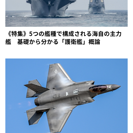
《特集》5つの艦種で構成される海自の主力
艦 基礎から分かる「護衛艦」概論