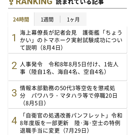
RANKING
読まれている記事
24時間
1週間
1ヶ月
海上幕僚長が記者会見 護衛艦「ちょう
かい」のトマホーク実射試験成功につい
て説明（8月4日）
人事発令 令和8年8月5日付け、1佐人
事（陸自1名、海自4名、空自4名）
情報本部勤務の50代3等空佐を懲戒処
分 パワハラ・マタハラ等で停職20日
（8月5日）
「自衛官の処遇改善パンフレット」令和
8年度版を一部更新 陸･海･空士の特例
退職手当に変更（7月29日）