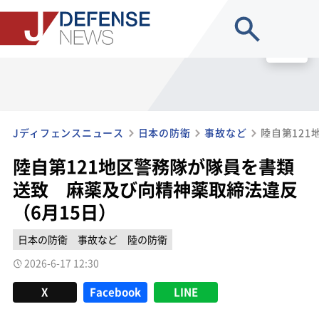
site search
MENU
Jディフェンスニュース
日本の防衛
事故など
陸自第121地区警務隊が隊員を書類
送致 麻薬及び向精神薬取締法違反
（6月15日）
日本の防衛
事故など
陸の防衛
2026-6-17 12:30
X
Facebook
LINE