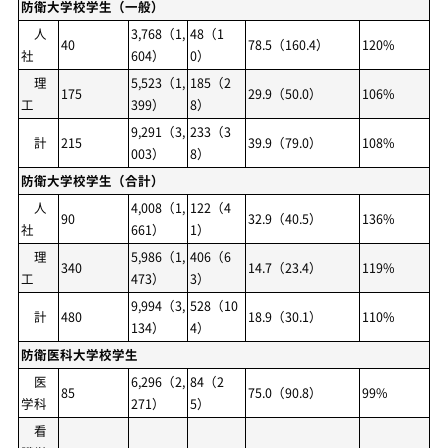
防衛大学校学生（一般）
人
3,768（1,
48（1
40
78.5（160.4）
120%
社
604）
0）
理
5,523（1,
185（2
175
29.9（50.0）
106%
工
399）
8）
9,291（3,
233（3
計
215
39.9（79.0）
108%
003）
8）
防衛大学校学生（合計）
人
4,008（1,
122（4
90
32.9（40.5）
136%
社
661）
1）
理
5,986（1,
406（6
340
14.7（23.4）
119%
工
473）
3）
9,994（3,
528（10
計
480
18.9（30.1）
110%
134）
4）
防衛医科大学校学生
医
6,296（2,
84（2
85
75.0（90.8）
99%
学科
271）
5）
看