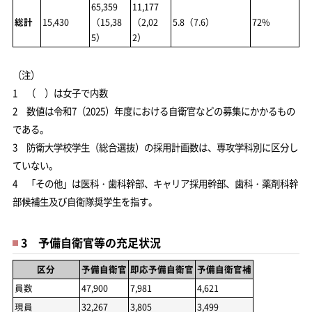
65,359
11,177
総計
15,430
（15,38
（2,02
5.8（7.6）
72%
5）
2）
（注）
1 （ ）は女子で内数
2 数値は令和7（2025）年度における自衛官などの募集にかかるもの
である。
3 防衛大学校学生（総合選抜）の採用計画数は、専攻学科別に区分し
ていない。
4 「その他」は医科・歯科幹部、キャリア採用幹部、歯科・薬剤科幹
部候補生及び自衛隊奨学生を指す。
3 予備自衛官等の充足状況
区分
予備自衛官
即応予備自衛官
予備自衛官補
員数
47,900
7,981
4,621
現員
32,267
3,805
3,499