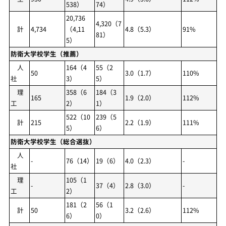
538）
74）
20,736
4,320（7
計
4,734
（4,11
4.8（5.3）
91%
81）
5）
防衛大学校学生（推薦）
人
164（4
55（2
50
3.0（1.7）
110%
社
3）
5）
理
358（6
184（3
165
1.9（2.0）
112%
工
2）
1）
522（10
239（5
計
215
2.2（1.9）
111%
5）
6）
防衛大学校学生（総合選抜）
人
-
76（14）
19（6）
4.0（2.3）
-
社
理
105（1
-
37（4）
2.8（3.0）
-
工
2）
181（2
56（1
計
50
3.2（2.6）
112%
6）
0）