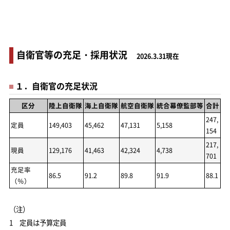
自衛官等の充足・採用状況
2026.3.31現在
１．自衛官の充足状況
区分
陸上自衛隊
海上自衛隊
航空自衛隊
統合幕僚監部等
合計
247,
定員
149,403
45,462
47,131
5,158
154
217,
現員
129,176
41,463
42,324
4,738
701
充足率
86.5
91.2
89.8
91.9
88.1
（％）
（注）
1 定員は予算定員