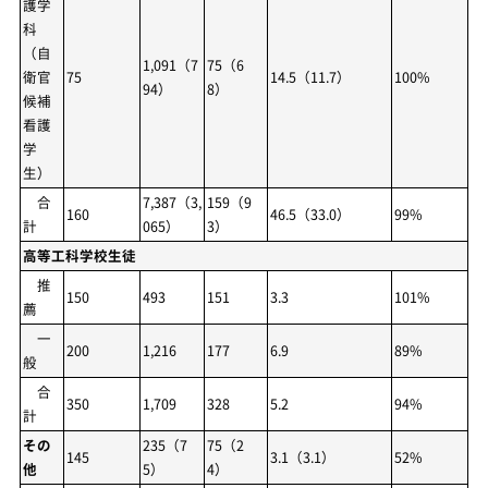
護学
科
（自
1,091（7
75（6
衛官
75
14.5（11.7）
100%
94）
8）
候補
看護
学
生）
合
7,387（3,
159（9
160
46.5（33.0）
99%
計
065）
3）
高等工科学校生徒
推
150
493
151
3.3
101%
薦
一
200
1,216
177
6.9
89%
般
合
350
1,709
328
5.2
94%
計
その
235（7
75（2
145
3.1（3.1）
52%
他
5）
4）