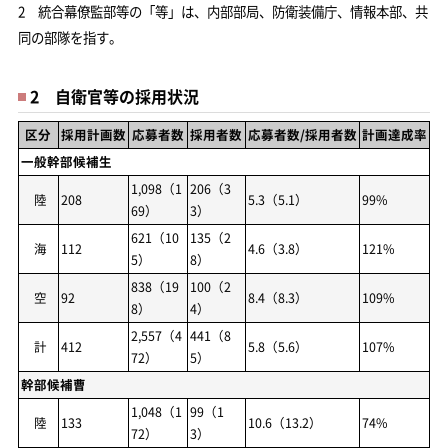
2 統合幕僚監部等の「等」は、内部部局、防衛装備庁、情報本部、共
同の部隊を指す。
2 自衛官等の採用状況
区分
採用計画数
応募者数
採用者数
応募者数/採用者数
計画達成率
一般幹部候補生
1,098（1
206（3
陸
208
5.3（5.1）
99%
69）
3）
621（10
135（2
海
112
4.6（3.8）
121%
5）
8）
838（19
100（2
空
92
8.4（8.3）
109%
8）
4）
2,557（4
441（8
計
412
5.8（5.6）
107%
72）
5）
幹部候補曹
1,048（1
99（1
陸
133
10.6（13.2）
74%
72）
3）