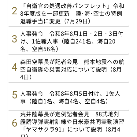
「自衛官の処遇改善パンフレット」令和
8年度版を一部更新 陸･海･空士の特例
退職手当に変更（7月29日）
人事発令 令和8年8月1日・2日・3日付
け、1佐職人事（陸自241名、海自20
名、空自56名）
森田空幕長が記者会見 熊本地震への航
空自衛隊の災害対応について説明（8月
4日）
人事発令 令和8年8月5日付け、1佐人
事（陸自1名、海自4名、空自4名）
荒井陸幕長が定例記者会見 88式地対
艦誘導弾実射訓練や日米豪共同実動演習
「ヤマサクラ91」について説明（8月4
日）