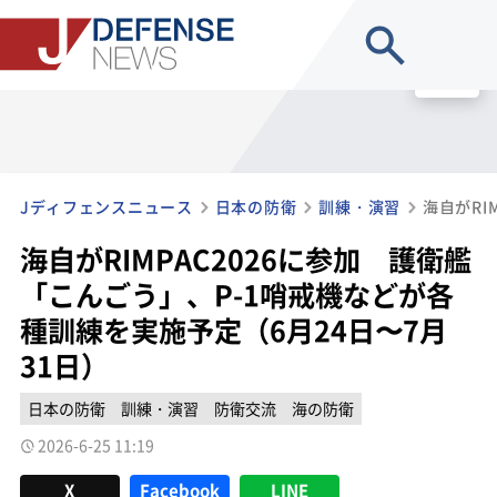
site search
MENU
Jディフェンスニュース
日本の防衛
訓練・演習
海自がRIMPAC2026に参加 護衛艦
「こんごう」、P-1哨戒機などが各
種訓練を実施予定（6月24日〜7月
31日）
日本の防衛
訓練・演習
防衛交流
海の防衛
2026-6-25 11:19
X
Facebook
LINE