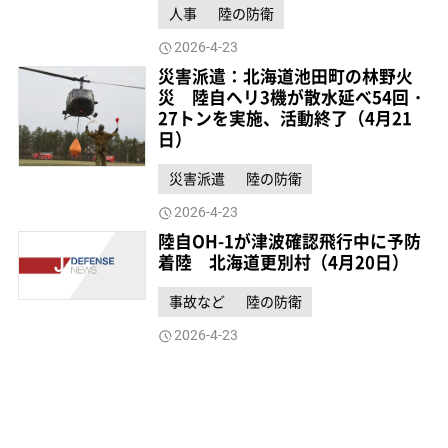
人事
陸の防衛
2026-4-23
災害派遣：北海道池田町の林野火
災 陸自ヘリ3機が散水延べ54回・
27トンを実施、活動終了（4月21
日）
災害派遣
陸の防衛
2026-4-23
陸自OH-1が津波確認飛行中に予防
着陸 北海道更別村（4月20日）
事故など
陸の防衛
2026-4-23