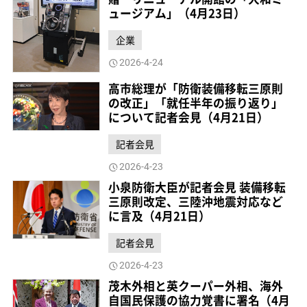
ュージアム」（4月23日）
企業
2026-4-24
高市総理が「防衛装備移転三原則
の改正」「就任半年の振り返り」
について記者会見（4月21日）
記者会見
2026-4-23
小泉防衛大臣が記者会見 装備移転
三原則改定、三陸沖地震対応など
に言及（4月21日）
記者会見
2026-4-23
茂木外相と英クーパー外相、海外
自国民保護の協力覚書に署名（4月