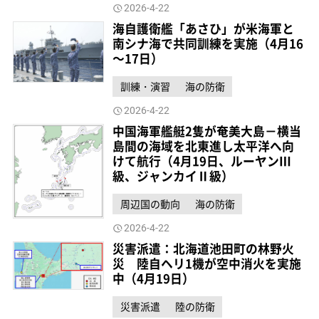
2026-4-22
海自護衛艦「あさひ」が米海軍と
南シナ海で共同訓練を実施（4月16
～17日）
訓練・演習
海の防衛
2026-4-22
中国海軍艦艇2隻が奄美大島－横当
島間の海域を北東進し太平洋へ向
けて航行（4月19日、ルーヤンⅢ
級、ジャンカイⅡ級）
周辺国の動向
海の防衛
2026-4-22
災害派遣：北海道池田町の林野火
災 陸自ヘリ1機が空中消火を実施
中（4月19日）
災害派遣
陸の防衛