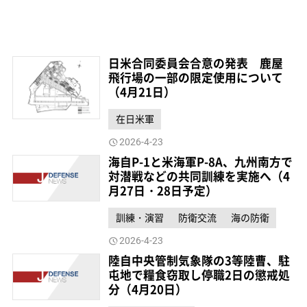
日米合同委員会合意の発表 鹿屋
飛行場の一部の限定使用について
（4月21日）
在日米軍
2026-4-23
海自P-1と米海軍P-8A、九州南方で
対潜戦などの共同訓練を実施へ（4
月27日・28日予定）
訓練・演習
防衛交流
海の防衛
2026-4-23
陸自中央管制気象隊の3等陸曹、駐
屯地で糧食窃取し停職2日の懲戒処
分（4月20日）