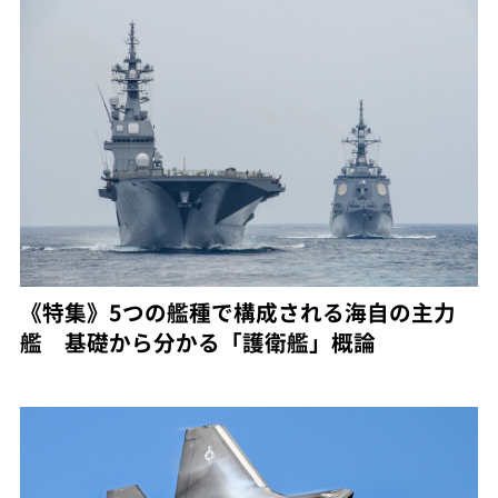
《特集》5つの艦種で構成される海自の主力
艦 基礎から分かる「護衛艦」概論