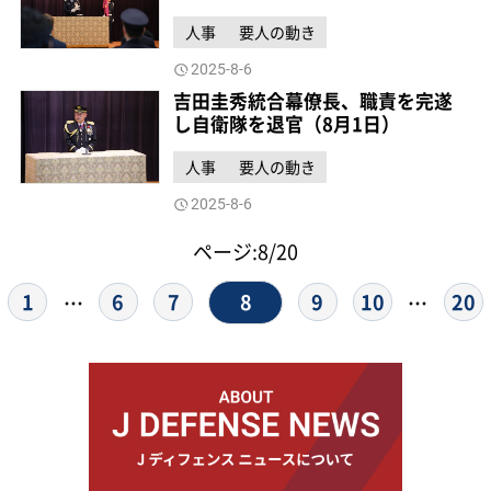
人事
要人の動き
2025-8-6
吉田圭秀統合幕僚長、職責を完遂
し自衛隊を退官（8月1日）
人事
要人の動き
2025-8-6
ページ:8/20
8
1
6
7
9
10
20
…
…